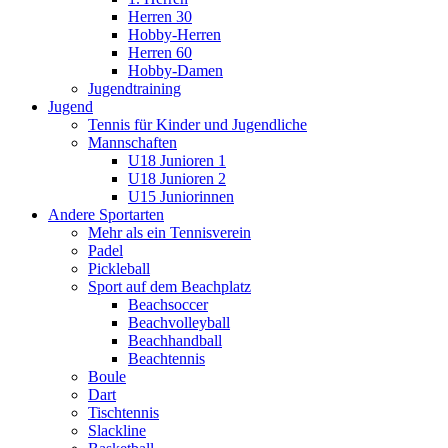
Herren 30
Hobby-Herren
Herren 60
Hobby-Damen
Jugendtraining
Jugend
Tennis für Kinder und Jugendliche
Mannschaften
U18 Junioren 1
U18 Junioren 2
U15 Juniorinnen
Andere Sportarten
Mehr als ein Tennisverein
Padel
Pickleball
Sport auf dem Beachplatz
Beachsoccer
Beachvolleyball
Beachhandball
Beachtennis
Boule
Dart
Tischtennis
Slackline