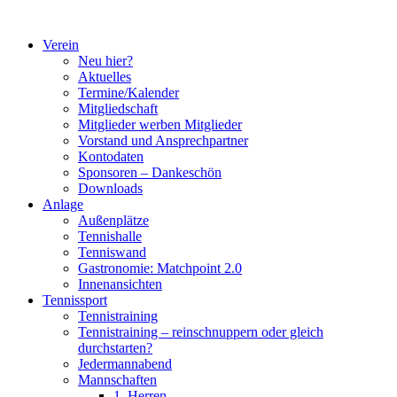
Zum
Inhalt
Verein
springen
Neu hier?
Aktuelles
Termine/Kalender
Mitgliedschaft
Mitglieder werben Mitglieder
Vorstand und Ansprechpartner
Kontodaten
Sponsoren – Dankeschön
Downloads
Anlage
Außenplätze
Tennishalle
Tenniswand
Gastronomie: Matchpoint 2.0
Innenansichten
Tennissport
Tennistraining
Tennistraining – reinschnuppern oder gleich
durchstarten?
Jedermannabend
Mannschaften
1. Herren