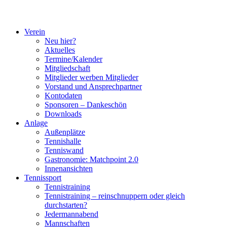
Verein
Neu hier?
Aktuelles
Termine/Kalender
Mitgliedschaft
Mitglieder werben Mitglieder
Vorstand und Ansprechpartner
Kontodaten
Sponsoren – Dankeschön
Downloads
Anlage
Außenplätze
Tennishalle
Tenniswand
Gastronomie: Matchpoint 2.0
Innenansichten
Tennissport
Tennistraining
Tennistraining – reinschnuppern oder gleich
durchstarten?
Jedermannabend
Mannschaften