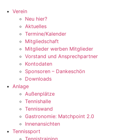
Zum
Inhalt
Verein
springen
Neu hier?
Aktuelles
Termine/Kalender
Mitgliedschaft
Mitglieder werben Mitglieder
Vorstand und Ansprechpartner
Kontodaten
Sponsoren – Dankeschön
Downloads
Anlage
Außenplätze
Tennishalle
Tenniswand
Gastronomie: Matchpoint 2.0
Innenansichten
Tennissport
Tennistraining