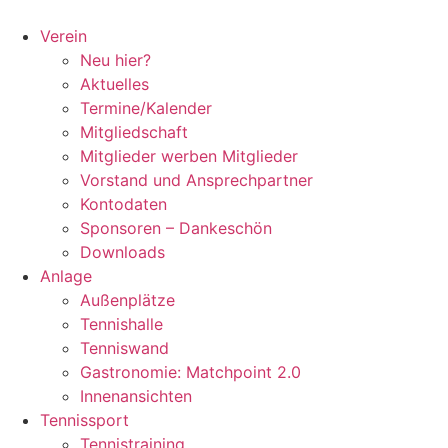
Zum
Inhalt
Verein
springen
Neu hier?
Aktuelles
Termine/Kalender
Mitgliedschaft
Mitglieder werben Mitglieder
Vorstand und Ansprechpartner
Kontodaten
Sponsoren – Dankeschön
Downloads
Anlage
Außenplätze
Tennishalle
Tenniswand
Gastronomie: Matchpoint 2.0
Innenansichten
Tennissport
Tennistraining