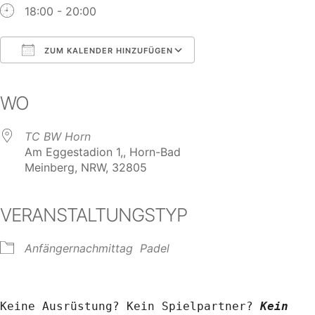
18:00 - 20:00
ZUM KALENDER HINZUFÜGEN
ICS herunterladen
Google Kalender
iCalendar
Office 365
Outlook Live
WO
TC BW Horn
Am Eggestadion 1,, Horn-Bad
Meinberg, NRW, 32805
VERANSTALTUNGSTYP
Anfängernachmittag
Padel
Keine Ausrüstung? Kein Spielpartner? 
Kein 