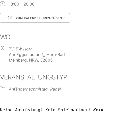
18:00 - 20:00
ZUM KALENDER HINZUFÜGEN
ICS herunterladen
Google Kalender
iCalendar
Office 365
Outlook Live
WO
TC BW Horn
Am Eggestadion 1,, Horn-Bad
Meinberg, NRW, 32805
VERANSTALTUNGSTYP
Anfängernachmittag
Padel
Keine Ausrüstung? Kein Spielpartner? 
Kein 