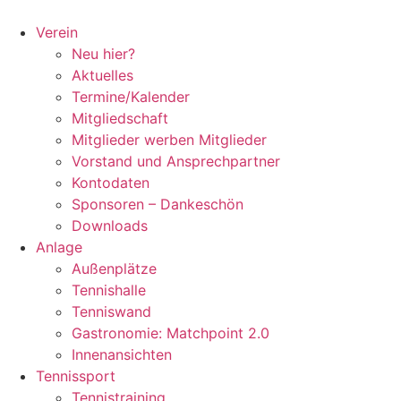
Zum
Inhalt
Verein
springen
Neu hier?
Aktuelles
Termine/Kalender
Mitgliedschaft
Mitglieder werben Mitglieder
Vorstand und Ansprechpartner
Kontodaten
Sponsoren – Dankeschön
Downloads
Anlage
Außenplätze
Tennishalle
Tenniswand
Gastronomie: Matchpoint 2.0
Innenansichten
Tennissport
Tennistraining