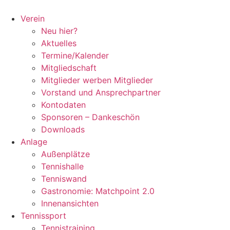
Zum
Inhalt
Verein
springen
Neu hier?
Aktuelles
Termine/Kalender
Mitgliedschaft
Mitglieder werben Mitglieder
Vorstand und Ansprechpartner
Kontodaten
Sponsoren – Dankeschön
Downloads
Anlage
Außenplätze
Tennishalle
Tenniswand
Gastronomie: Matchpoint 2.0
Innenansichten
Tennissport
Tennistraining