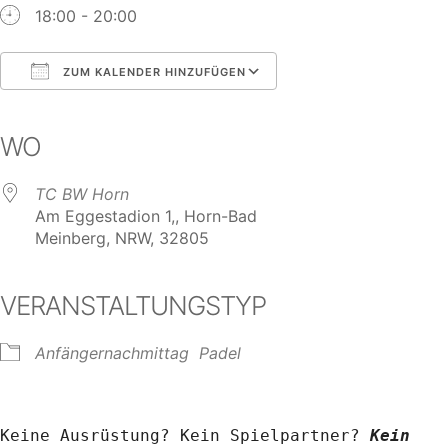
18:00 - 20:00
ZUM KALENDER HINZUFÜGEN
ICS herunterladen
Google Kalender
iCalendar
Office 365
Outlook Live
WO
TC BW Horn
Am Eggestadion 1,, Horn-Bad
Meinberg, NRW, 32805
VERANSTALTUNGSTYP
Anfängernachmittag
Padel
Keine Ausrüstung? Kein Spielpartner? 
Kein 