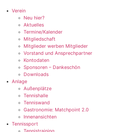
Zum
Inhalt
Verein
springen
Neu hier?
Aktuelles
Termine/Kalender
Mitgliedschaft
Mitglieder werben Mitglieder
Vorstand und Ansprechpartner
Kontodaten
Sponsoren – Dankeschön
Downloads
Anlage
Außenplätze
Tennishalle
Tenniswand
Gastronomie: Matchpoint 2.0
Innenansichten
Tennissport
Tennistraining