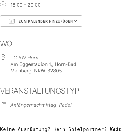
18:00 - 20:00
ZUM KALENDER HINZUFÜGEN
ICS herunterladen
Google Kalender
iCalendar
Office 365
Outlook Live
WO
TC BW Horn
Am Eggestadion 1,, Horn-Bad
Meinberg, NRW, 32805
VERANSTALTUNGSTYP
Anfängernachmittag
Padel
Keine Ausrüstung? Kein Spielpartner? 
Kein 