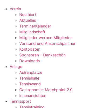
Zum
Inhalt
Verein
springen
Neu hier?
Aktuelles
Termine/Kalender
Mitgliedschaft
Mitglieder werben Mitglieder
Vorstand und Ansprechpartner
Kontodaten
Sponsoren – Dankeschön
Downloads
Anlage
Außenplätze
Tennishalle
Tenniswand
Gastronomie: Matchpoint 2.0
Innenansichten
Tennissport
Tennistraining