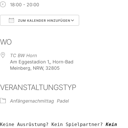
18:00 - 20:00
ZUM KALENDER HINZUFÜGEN
ICS herunterladen
Google Kalender
iCalendar
Office 365
Outlook Live
WO
TC BW Horn
Am Eggestadion 1,, Horn-Bad
Meinberg, NRW, 32805
VERANSTALTUNGSTYP
Anfängernachmittag
Padel
Keine Ausrüstung? Kein Spielpartner? 
Kein 