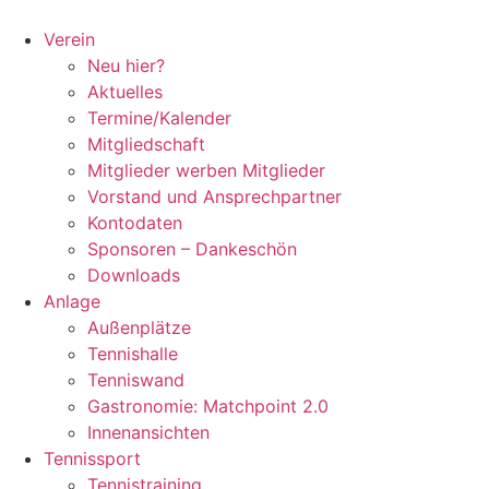
Zum
Inhalt
Verein
springen
Neu hier?
Aktuelles
Termine/Kalender
Mitgliedschaft
Mitglieder werben Mitglieder
Vorstand und Ansprechpartner
Kontodaten
Sponsoren – Dankeschön
Downloads
Anlage
Außenplätze
Tennishalle
Tenniswand
Gastronomie: Matchpoint 2.0
Innenansichten
Tennissport
Tennistraining