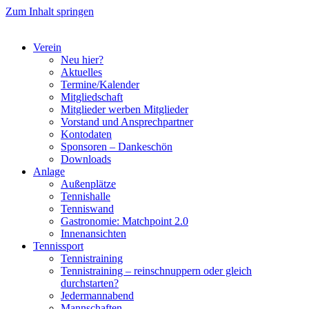
Zum Inhalt springen
Verein
Neu hier?
Aktuelles
Termine/Kalender
Mitgliedschaft
Mitglieder werben Mitglieder
Vorstand und Ansprechpartner
Kontodaten
Sponsoren – Dankeschön
Downloads
Anlage
Außenplätze
Tennishalle
Tenniswand
Gastronomie: Matchpoint 2.0
Innenansichten
Tennissport
Tennistraining
Tennistraining – reinschnuppern oder gleich
durchstarten?
Jedermannabend
Mannschaften