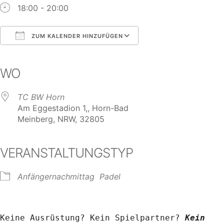
18:00 - 20:00
ZUM KALENDER HINZUFÜGEN
ICS herunterladen
Google Kalender
iCalendar
Office 365
Outlook Live
WO
TC BW Horn
Am Eggestadion 1,, Horn-Bad
Meinberg, NRW, 32805
VERANSTALTUNGSTYP
Anfängernachmittag
Padel
Keine Ausrüstung? Kein Spielpartner? 
Kein 