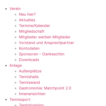
Zum
Inhalt
Verein
springen
Neu hier?
Aktuelles
Termine/Kalender
Mitgliedschaft
Mitglieder werben Mitglieder
Vorstand und Ansprechpartner
Kontodaten
Sponsoren – Dankeschön
Downloads
Anlage
Außenplätze
Tennishalle
Tenniswand
Gastronomie: Matchpoint 2.0
Innenansichten
Tennissport
Tennistraining