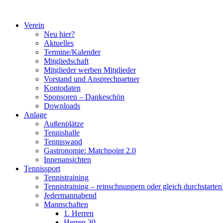
Zum
Inhalt
Verein
springen
Neu hier?
Aktuelles
Termine/Kalender
Mitgliedschaft
Mitglieder werben Mitglieder
Vorstand und Ansprechpartner
Kontodaten
Sponsoren – Dankeschön
Downloads
Anlage
Außenplätze
Tennishalle
Tenniswand
Gastronomie: Matchpoint 2.0
Innenansichten
Tennissport
Tennistraining
Tennistraining – reinschnuppern oder gleich durchstarten
Jedermannabend
Mannschaften
1. Herren
Herren 30