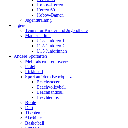
Hobby-Herren
Herren 60
Hobby-Damen
Jugendtraining
Jugend
Tennis für Kinder und Jugendliche
Mannschaften
U18 Junioren 1
U18 Junioren 2
U15 Juniorinnen
Andere Sportarten
Mehr als ein Tennisverein
Padel
Pickleball
Sport auf dem Beachplatz
Beachsoccer
Beachvolleyball
Beachhandball
Beachtennis
Boule
Dart
Tischtennis
Slackline
Basketball