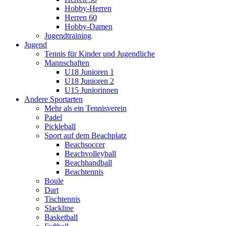
Hobby-Herren
Herren 60
Hobby-Damen
Jugendtraining
Jugend
Tennis für Kinder und Jugendliche
Mannschaften
U18 Junioren 1
U18 Junioren 2
U15 Juniorinnen
Andere Sportarten
Mehr als ein Tennisverein
Padel
Pickleball
Sport auf dem Beachplatz
Beachsoccer
Beachvolleyball
Beachhandball
Beachtennis
Boule
Dart
Tischtennis
Slackline
Basketball