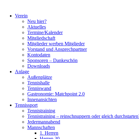
Zum
Inhalt
Verein
springen
Neu hier?
Aktuelles
Termine/Kalender
Mitgliedschaft
Mitglieder werben Mitglieder
Vorstand und Ansprechpartner
Kontodaten
Sponsoren – Dankeschön
Downloads
Anlage
Außenplätze
Tennishalle
Tenniswand
Gastronomie: Matchpoint 2.0
Innenansichten
Tennissport
Tennistraining
Tennistraining – reinschnuppern oder gleich durchstarten
Jedermannabend
Mannschaften
1. Herren
Herren 30