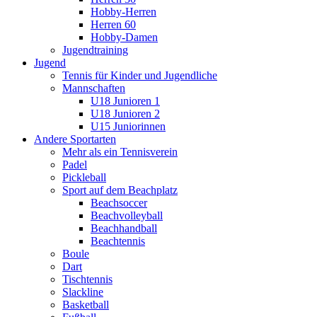
Hobby-Herren
Herren 60
Hobby-Damen
Jugendtraining
Jugend
Tennis für Kinder und Jugendliche
Mannschaften
U18 Junioren 1
U18 Junioren 2
U15 Juniorinnen
Andere Sportarten
Mehr als ein Tennisverein
Padel
Pickleball
Sport auf dem Beachplatz
Beachsoccer
Beachvolleyball
Beachhandball
Beachtennis
Boule
Dart
Tischtennis
Slackline
Basketball