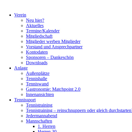
Zum
Inhalt
Verein
springen
Neu hier?
Aktuelles
Termine/Kalender
Mitgliedschaft
Mitglieder werben Mitglieder
Vorstand und Ansprechpartner
Kontodaten
Sponsoren – Dankeschön
Downloads
Anlage
Außenplätze
Tennishalle
Tenniswand
Gastronomie: Matchpoint 2.0
Innenansichten
Tennissport
Tennistraining
Tennistraining – reinschnuppern oder gleich durchstarten
Jedermannabend
Mannschaften
1. Herren
Herren 30