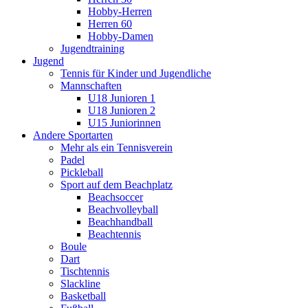
Hobby-Herren
Herren 60
Hobby-Damen
Jugendtraining
Jugend
Tennis für Kinder und Jugendliche
Mannschaften
U18 Junioren 1
U18 Junioren 2
U15 Juniorinnen
Andere Sportarten
Mehr als ein Tennisverein
Padel
Pickleball
Sport auf dem Beachplatz
Beachsoccer
Beachvolleyball
Beachhandball
Beachtennis
Boule
Dart
Tischtennis
Slackline
Basketball