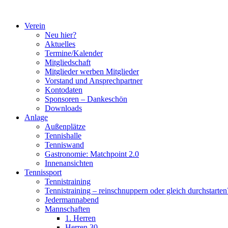
Zum
Inhalt
Verein
springen
Neu hier?
Aktuelles
Termine/Kalender
Mitgliedschaft
Mitglieder werben Mitglieder
Vorstand und Ansprechpartner
Kontodaten
Sponsoren – Dankeschön
Downloads
Anlage
Außenplätze
Tennishalle
Tenniswand
Gastronomie: Matchpoint 2.0
Innenansichten
Tennissport
Tennistraining
Tennistraining – reinschnuppern oder gleich durchstarten
Jedermannabend
Mannschaften
1. Herren
Herren 30