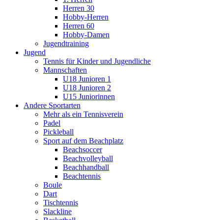
Herren 30
Hobby-Herren
Herren 60
Hobby-Damen
Jugendtraining
Jugend
Tennis für Kinder und Jugendliche
Mannschaften
U18 Junioren 1
U18 Junioren 2
U15 Juniorinnen
Andere Sportarten
Mehr als ein Tennisverein
Padel
Pickleball
Sport auf dem Beachplatz
Beachsoccer
Beachvolleyball
Beachhandball
Beachtennis
Boule
Dart
Tischtennis
Slackline