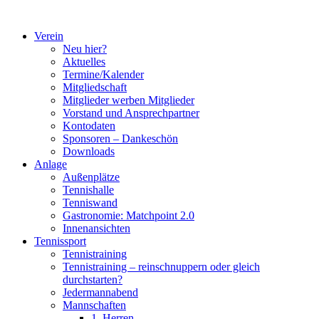
Zum
Inhalt
Verein
springen
Neu hier?
Aktuelles
Termine/Kalender
Mitgliedschaft
Mitglieder werben Mitglieder
Vorstand und Ansprechpartner
Kontodaten
Sponsoren – Dankeschön
Downloads
Anlage
Außenplätze
Tennishalle
Tenniswand
Gastronomie: Matchpoint 2.0
Innenansichten
Tennissport
Tennistraining
Tennistraining – reinschnuppern oder gleich
durchstarten?
Jedermannabend
Mannschaften
1. Herren