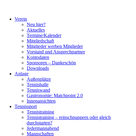
Verein
Neu hier?
Aktuelles
Termine/Kalender
Mitgliedschaft
Mitglieder werben Mitglieder
Vorstand und Ansprechpartner
Kontodaten
Sponsoren – Dankeschön
Downloads
Anlage
Außenplätze
Tennishalle
Tenniswand
Gastronomie: Matchpoint 2.0
Innenansichten
Tennissport
Tennistraining
Tennistraining – reinschnuppern oder gleich
durchstarten?
Jedermannabend
Mannschaften