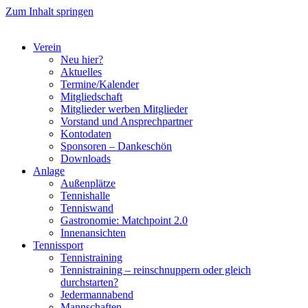
Zum Inhalt springen
Verein
Neu hier?
Aktuelles
Termine/Kalender
Mitgliedschaft
Mitglieder werben Mitglieder
Vorstand und Ansprechpartner
Kontodaten
Sponsoren – Dankeschön
Downloads
Anlage
Außenplätze
Tennishalle
Tenniswand
Gastronomie: Matchpoint 2.0
Innenansichten
Tennissport
Tennistraining
Tennistraining – reinschnuppern oder gleich
durchstarten?
Jedermannabend
Mannschaften