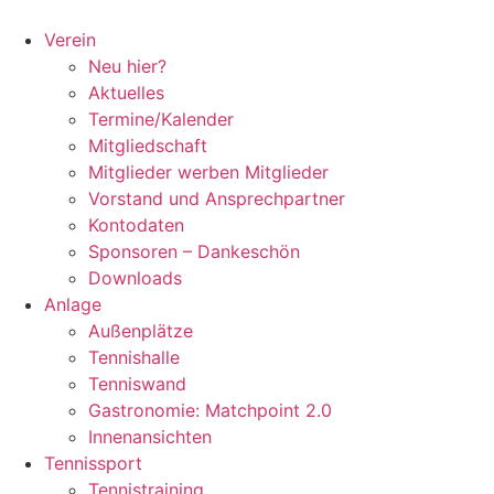
Zum
Inhalt
Verein
springen
Neu hier?
Aktuelles
Termine/Kalender
Mitgliedschaft
Mitglieder werben Mitglieder
Vorstand und Ansprechpartner
Kontodaten
Sponsoren – Dankeschön
Downloads
Anlage
Außenplätze
Tennishalle
Tenniswand
Gastronomie: Matchpoint 2.0
Innenansichten
Tennissport
Tennistraining