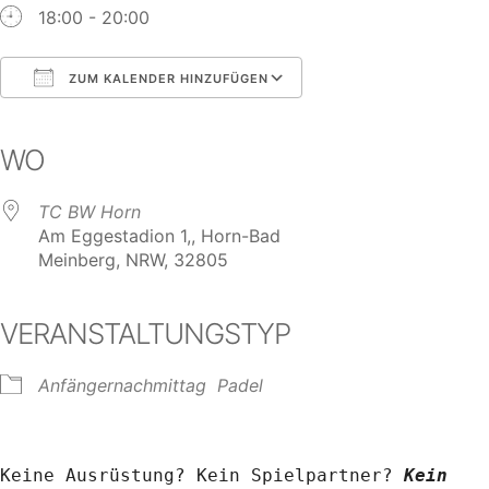
18:00 - 20:00
ZUM KALENDER HINZUFÜGEN
ICS herunterladen
Google Kalender
iCalendar
Office 365
Outlook Live
WO
TC BW Horn
Am Eggestadion 1,, Horn-Bad
Meinberg, NRW, 32805
VERANSTALTUNGSTYP
Anfängernachmittag
Padel
Keine Ausrüstung? Kein Spielpartner? 
Kein 