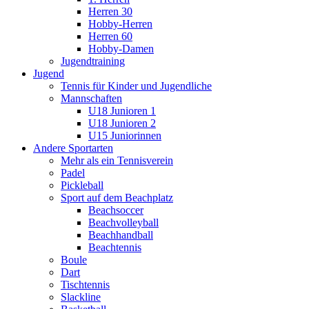
Herren 30
Hobby-Herren
Herren 60
Hobby-Damen
Jugendtraining
Jugend
Tennis für Kinder und Jugendliche
Mannschaften
U18 Junioren 1
U18 Junioren 2
U15 Juniorinnen
Andere Sportarten
Mehr als ein Tennisverein
Padel
Pickleball
Sport auf dem Beachplatz
Beachsoccer
Beachvolleyball
Beachhandball
Beachtennis
Boule
Dart
Tischtennis
Slackline