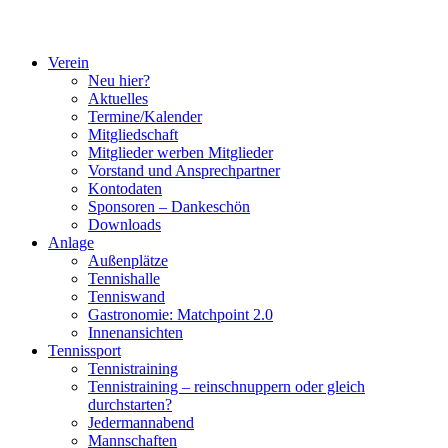
Verein
Neu hier?
Aktuelles
Termine/Kalender
Mitgliedschaft
Mitglieder werben Mitglieder
Vorstand und Ansprechpartner
Kontodaten
Sponsoren – Dankeschön
Downloads
Anlage
Außenplätze
Tennishalle
Tenniswand
Gastronomie: Matchpoint 2.0
Innenansichten
Tennissport
Tennistraining
Tennistraining – reinschnuppern oder gleich
durchstarten?
Jedermannabend
Mannschaften