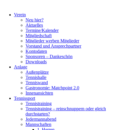
Zum
Inhalt
Verein
springen
Neu hier?
Aktuelles
Termine/Kalender
Mitgliedschaft
Mitglieder werben Mitglieder
Vorstand und Ansprechpartner
Kontodaten
Sponsoren – Dankeschön
Downloads
Anlage
Außenplätze
Tennishalle
Tenniswand
Gastronomie: Matchpoint 2.0
Innenansichten
Tennissport
Tennistraining
Tennistraining – reinschnuppern oder gleich
durchstarten?
Jedermannabend
Mannschaften
1. Herren