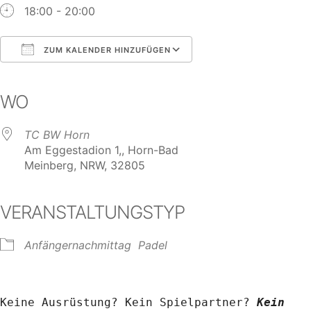
18:00 - 20:00
ZUM KALENDER HINZUFÜGEN
ICS herunterladen
Google Kalender
iCalendar
Office 365
Outlook Live
WO
TC BW Horn
Am Eggestadion 1,, Horn-Bad
Meinberg, NRW, 32805
VERANSTALTUNGSTYP
Anfängernachmittag
Padel
Keine Ausrüstung? Kein Spielpartner? 
Kein 