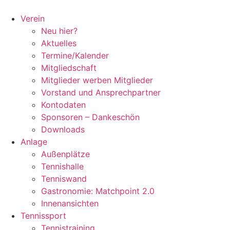
Zum
Inhalt
Verein
springen
Neu hier?
Aktuelles
Termine/Kalender
Mitgliedschaft
Mitglieder werben Mitglieder
Vorstand und Ansprechpartner
Kontodaten
Sponsoren – Dankeschön
Downloads
Anlage
Außenplätze
Tennishalle
Tenniswand
Gastronomie: Matchpoint 2.0
Innenansichten
Tennissport
Tennistraining