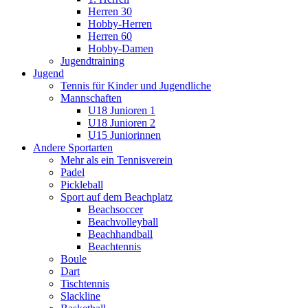
Herren 30
Hobby-Herren
Herren 60
Hobby-Damen
Jugendtraining
Jugend
Tennis für Kinder und Jugendliche
Mannschaften
U18 Junioren 1
U18 Junioren 2
U15 Juniorinnen
Andere Sportarten
Mehr als ein Tennisverein
Padel
Pickleball
Sport auf dem Beachplatz
Beachsoccer
Beachvolleyball
Beachhandball
Beachtennis
Boule
Dart
Tischtennis
Slackline