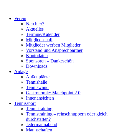
Verein
Neu hier?
Aktuelles
Termine/Kalender
Mitgliedschaft
Mitglieder werben Mitglieder
Vorstand und Ansprechpartner
Kontodaten
Sponsoren – Dankeschön
Downloads
Anlage
Außenplätze
Tennishalle
Tenniswand
Gastronomie: Matchpoint 2.0
Innenansichten
Tennissport
Tennistraining
Tennistraining – reinschnuppern oder gleich
durchstarten?
Jedermannabend
Mannschaften