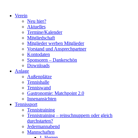
Zum
Inhalt
Verein
springen
Neu hier?
Aktuelles
Termine/Kalender
Mitgliedschaft
Mitglieder werben Mitglieder
Vorstand und Ansprechpartner
Kontodaten
Sponsoren – Dankeschön
Downloads
Anlage
Außenplätze
Tennishalle
Tenniswand
Gastronomie: Matchpoint 2.0
Innenansichten
Tennissport
Tennistraining
Tennistraining – reinschnuppern oder gleich
durchstarten?
Jedermannabend
Mannschaften
1. Herren