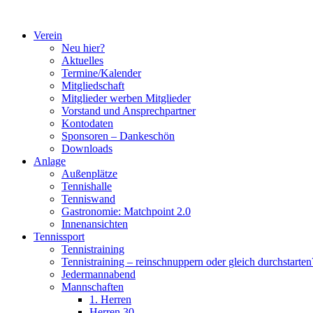
Zum
Inhalt
Verein
springen
Neu hier?
Aktuelles
Termine/Kalender
Mitgliedschaft
Mitglieder werben Mitglieder
Vorstand und Ansprechpartner
Kontodaten
Sponsoren – Dankeschön
Downloads
Anlage
Außenplätze
Tennishalle
Tenniswand
Gastronomie: Matchpoint 2.0
Innenansichten
Tennissport
Tennistraining
Tennistraining – reinschnuppern oder gleich durchstarten
Jedermannabend
Mannschaften
1. Herren
Herren 30