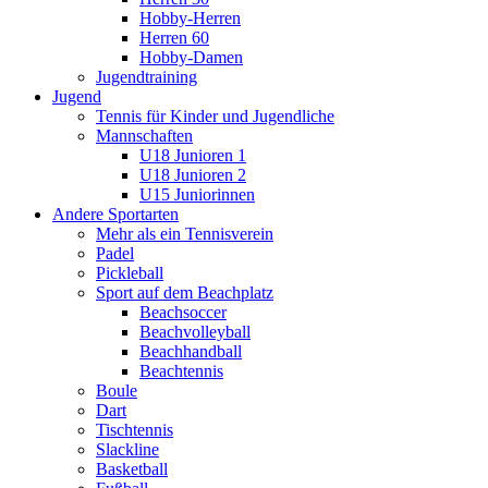
Hobby-Herren
Herren 60
Hobby-Damen
Jugendtraining
Jugend
Tennis für Kinder und Jugendliche
Mannschaften
U18 Junioren 1
U18 Junioren 2
U15 Juniorinnen
Andere Sportarten
Mehr als ein Tennisverein
Padel
Pickleball
Sport auf dem Beachplatz
Beachsoccer
Beachvolleyball
Beachhandball
Beachtennis
Boule
Dart
Tischtennis
Slackline
Basketball