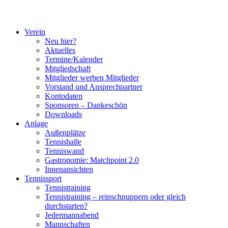
Verein
Neu hier?
Aktuelles
Termine/Kalender
Mitgliedschaft
Mitglieder werben Mitglieder
Vorstand und Ansprechpartner
Kontodaten
Sponsoren – Dankeschön
Downloads
Anlage
Außenplätze
Tennishalle
Tenniswand
Gastronomie: Matchpoint 2.0
Innenansichten
Tennissport
Tennistraining
Tennistraining – reinschnuppern oder gleich
durchstarten?
Jedermannabend
Mannschaften