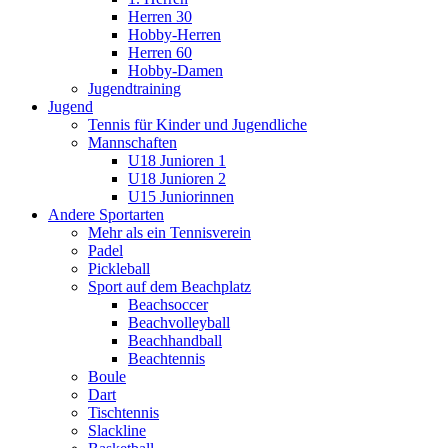
Herren 30
Hobby-Herren
Herren 60
Hobby-Damen
Jugendtraining
Jugend
Tennis für Kinder und Jugendliche
Mannschaften
U18 Junioren 1
U18 Junioren 2
U15 Juniorinnen
Andere Sportarten
Mehr als ein Tennisverein
Padel
Pickleball
Sport auf dem Beachplatz
Beachsoccer
Beachvolleyball
Beachhandball
Beachtennis
Boule
Dart
Tischtennis
Slackline