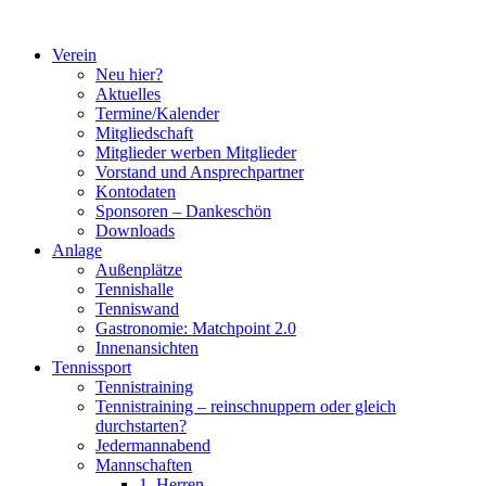
Zum
Inhalt
Verein
springen
Neu hier?
Aktuelles
Termine/Kalender
Mitgliedschaft
Mitglieder werben Mitglieder
Vorstand und Ansprechpartner
Kontodaten
Sponsoren – Dankeschön
Downloads
Anlage
Außenplätze
Tennishalle
Tenniswand
Gastronomie: Matchpoint 2.0
Innenansichten
Tennissport
Tennistraining
Tennistraining – reinschnuppern oder gleich
durchstarten?
Jedermannabend
Mannschaften
1. Herren