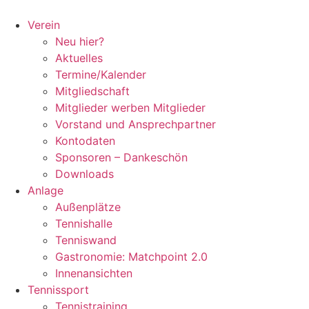
Zum
Inhalt
Verein
springen
Neu hier?
Aktuelles
Termine/Kalender
Mitgliedschaft
Mitglieder werben Mitglieder
Vorstand und Ansprechpartner
Kontodaten
Sponsoren – Dankeschön
Downloads
Anlage
Außenplätze
Tennishalle
Tenniswand
Gastronomie: Matchpoint 2.0
Innenansichten
Tennissport
Tennistraining