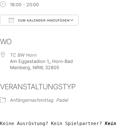
18:00 - 20:00
ZUM KALENDER HINZUFÜGEN
ICS herunterladen
Google Kalender
iCalendar
Office 365
Outlook Live
WO
TC BW Horn
Am Eggestadion 1,, Horn-Bad
Meinberg, NRW, 32805
VERANSTALTUNGSTYP
Anfängernachmittag
Padel
Keine Ausrüstung? Kein Spielpartner? 
Kein 