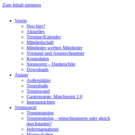
Zum Inhalt springen
Verein
Neu hier?
Aktuelles
Termine/Kalender
Mitgliedschaft
Mitglieder werben Mitglieder
Vorstand und Ansprechpartner
Kontodaten
Sponsoren – Dankeschön
Downloads
Anlage
Außenplätze
Tennishalle
Tenniswand
Gastronomie: Matchpoint 2.0
Innenansichten
Tennissport
Tennistraining
Tennistraining – reinschnuppern oder gleich
durchstarten?
Jedermannabend
Mannschaften