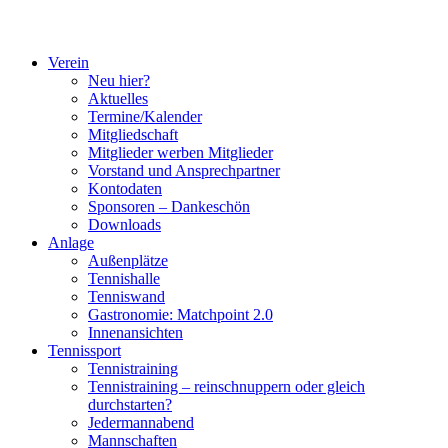
Verein
Neu hier?
Aktuelles
Termine/Kalender
Mitgliedschaft
Mitglieder werben Mitglieder
Vorstand und Ansprechpartner
Kontodaten
Sponsoren – Dankeschön
Downloads
Anlage
Außenplätze
Tennishalle
Tenniswand
Gastronomie: Matchpoint 2.0
Innenansichten
Tennissport
Tennistraining
Tennistraining – reinschnuppern oder gleich
durchstarten?
Jedermannabend
Mannschaften