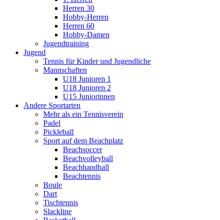
Herren 30
Hobby-Herren
Herren 60
Hobby-Damen
Jugendtraining
Jugend
Tennis für Kinder und Jugendliche
Mannschaften
U18 Junioren 1
U18 Junioren 2
U15 Juniorinnen
Andere Sportarten
Mehr als ein Tennisverein
Padel
Pickleball
Sport auf dem Beachplatz
Beachsoccer
Beachvolleyball
Beachhandball
Beachtennis
Boule
Dart
Tischtennis
Slackline