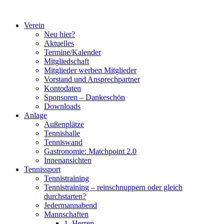
Zum
Inhalt
Verein
springen
Neu hier?
Aktuelles
Termine/Kalender
Mitgliedschaft
Mitglieder werben Mitglieder
Vorstand und Ansprechpartner
Kontodaten
Sponsoren – Dankeschön
Downloads
Anlage
Außenplätze
Tennishalle
Tenniswand
Gastronomie: Matchpoint 2.0
Innenansichten
Tennissport
Tennistraining
Tennistraining – reinschnuppern oder gleich
durchstarten?
Jedermannabend
Mannschaften
1. Herren