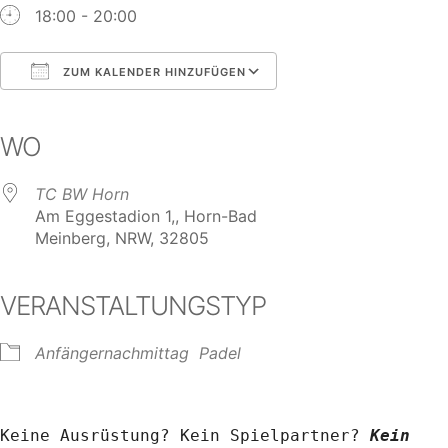
18:00 - 20:00
ZUM KALENDER HINZUFÜGEN
ICS herunterladen
Google Kalender
iCalendar
Office 365
Outlook Live
WO
TC BW Horn
Am Eggestadion 1,, Horn-Bad
Meinberg, NRW, 32805
VERANSTALTUNGSTYP
Anfängernachmittag
Padel
Keine Ausrüstung? Kein Spielpartner? 
Kein 