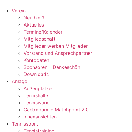
Zum
Inhalt
Verein
springen
Neu hier?
Aktuelles
Termine/Kalender
Mitgliedschaft
Mitglieder werben Mitglieder
Vorstand und Ansprechpartner
Kontodaten
Sponsoren – Dankeschön
Downloads
Anlage
Außenplätze
Tennishalle
Tenniswand
Gastronomie: Matchpoint 2.0
Innenansichten
Tennissport
Tennistraining