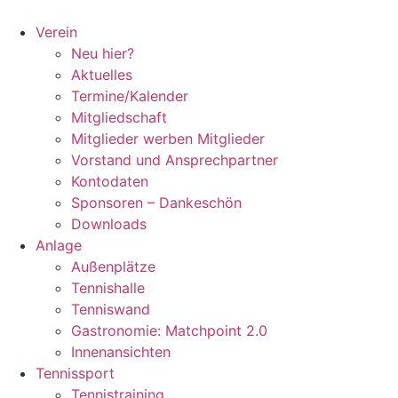
Zum
Inhalt
Verein
springen
Neu hier?
Aktuelles
Termine/Kalender
Mitgliedschaft
Mitglieder werben Mitglieder
Vorstand und Ansprechpartner
Kontodaten
Sponsoren – Dankeschön
Downloads
Anlage
Außenplätze
Tennishalle
Tenniswand
Gastronomie: Matchpoint 2.0
Innenansichten
Tennissport
Tennistraining