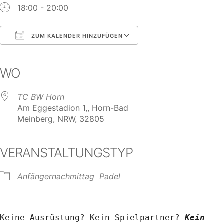
18:00 - 20:00
ZUM KALENDER HINZUFÜGEN
ICS herunterladen
Google Kalender
iCalendar
Office 365
Outlook Live
WO
TC BW Horn
Am Eggestadion 1,, Horn-Bad
Meinberg, NRW, 32805
VERANSTALTUNGSTYP
Anfängernachmittag
Padel
Keine Ausrüstung? Kein Spielpartner? 
Kein 