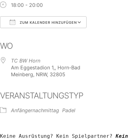
18:00 - 20:00
ZUM KALENDER HINZUFÜGEN
ICS herunterladen
Google Kalender
iCalendar
Office 365
Outlook Live
WO
TC BW Horn
Am Eggestadion 1,, Horn-Bad
Meinberg, NRW, 32805
VERANSTALTUNGSTYP
Anfängernachmittag
Padel
Keine Ausrüstung? Kein Spielpartner? 
Kein 