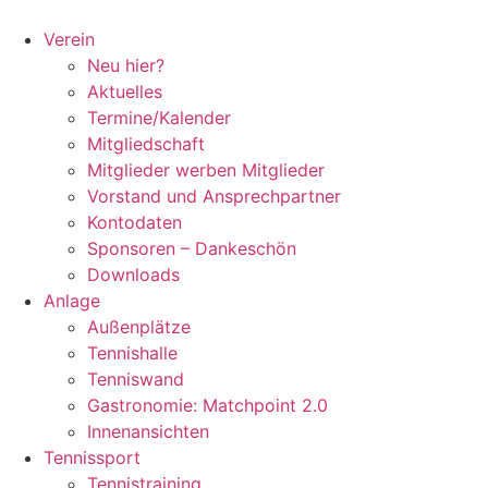
Zum
Inhalt
Verein
springen
Neu hier?
Aktuelles
Termine/Kalender
Mitgliedschaft
Mitglieder werben Mitglieder
Vorstand und Ansprechpartner
Kontodaten
Sponsoren – Dankeschön
Downloads
Anlage
Außenplätze
Tennishalle
Tenniswand
Gastronomie: Matchpoint 2.0
Innenansichten
Tennissport
Tennistraining