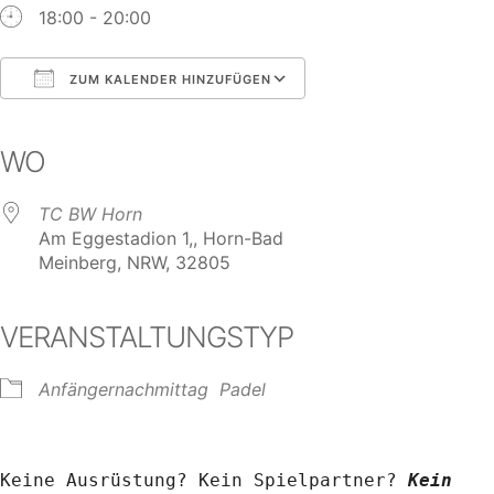
18:00 - 20:00
ZUM KALENDER HINZUFÜGEN
ICS herunterladen
Google Kalender
iCalendar
Office 365
Outlook Live
WO
TC BW Horn
Am Eggestadion 1,, Horn-Bad
Meinberg, NRW, 32805
VERANSTALTUNGSTYP
Anfängernachmittag
Padel
Keine Ausrüstung? Kein Spielpartner? 
Kein 