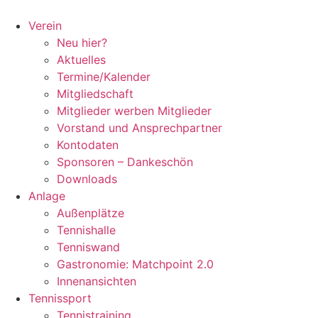
Zum
Inhalt
Verein
springen
Neu hier?
Aktuelles
Termine/Kalender
Mitgliedschaft
Mitglieder werben Mitglieder
Vorstand und Ansprechpartner
Kontodaten
Sponsoren – Dankeschön
Downloads
Anlage
Außenplätze
Tennishalle
Tenniswand
Gastronomie: Matchpoint 2.0
Innenansichten
Tennissport
Tennistraining