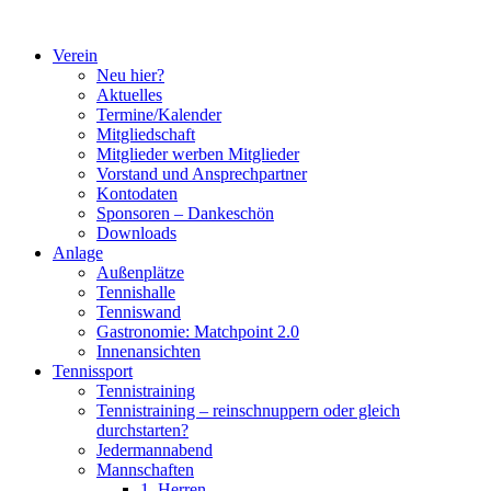
Zum
Inhalt
Verein
springen
Neu hier?
Aktuelles
Termine/Kalender
Mitgliedschaft
Mitglieder werben Mitglieder
Vorstand und Ansprechpartner
Kontodaten
Sponsoren – Dankeschön
Downloads
Anlage
Außenplätze
Tennishalle
Tenniswand
Gastronomie: Matchpoint 2.0
Innenansichten
Tennissport
Tennistraining
Tennistraining – reinschnuppern oder gleich
durchstarten?
Jedermannabend
Mannschaften
1. Herren