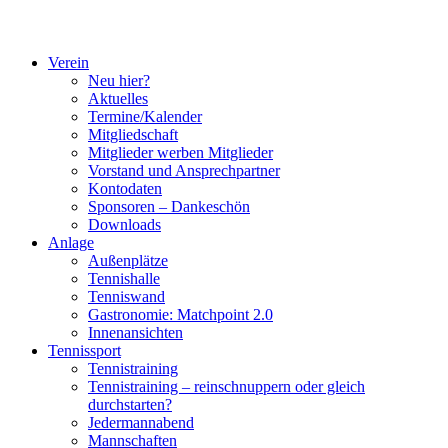
Verein
Neu hier?
Aktuelles
Termine/Kalender
Mitgliedschaft
Mitglieder werben Mitglieder
Vorstand und Ansprechpartner
Kontodaten
Sponsoren – Dankeschön
Downloads
Anlage
Außenplätze
Tennishalle
Tenniswand
Gastronomie: Matchpoint 2.0
Innenansichten
Tennissport
Tennistraining
Tennistraining – reinschnuppern oder gleich
durchstarten?
Jedermannabend
Mannschaften