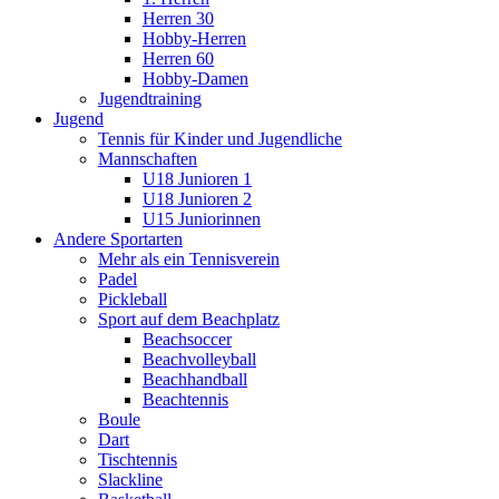
Herren 30
Hobby-Herren
Herren 60
Hobby-Damen
Jugendtraining
Jugend
Tennis für Kinder und Jugendliche
Mannschaften
U18 Junioren 1
U18 Junioren 2
U15 Juniorinnen
Andere Sportarten
Mehr als ein Tennisverein
Padel
Pickleball
Sport auf dem Beachplatz
Beachsoccer
Beachvolleyball
Beachhandball
Beachtennis
Boule
Dart
Tischtennis
Slackline