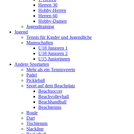
Herren 30
Hobby-Herren
Herren 60
Hobby-Damen
Jugendtraining
Jugend
Tennis für Kinder und Jugendliche
Mannschaften
U18 Junioren 1
U18 Junioren 2
U15 Juniorinnen
Andere Sportarten
Mehr als ein Tennisverein
Padel
Pickleball
Sport auf dem Beachplatz
Beachsoccer
Beachvolleyball
Beachhandball
Beachtennis
Boule
Dart
Tischtennis
Slackline