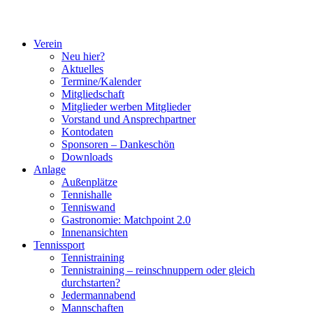
Verein
Neu hier?
Aktuelles
Termine/Kalender
Mitgliedschaft
Mitglieder werben Mitglieder
Vorstand und Ansprechpartner
Kontodaten
Sponsoren – Dankeschön
Downloads
Anlage
Außenplätze
Tennishalle
Tenniswand
Gastronomie: Matchpoint 2.0
Innenansichten
Tennissport
Tennistraining
Tennistraining – reinschnuppern oder gleich
durchstarten?
Jedermannabend
Mannschaften