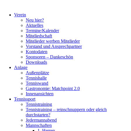
Zum
Inhalt
Verein
springen
Neu hier?
Aktuelles
Termine/Kalender
Mitgliedschaft
Mitglieder werben Mitglieder
Vorstand und Ansprechpartner
Kontodaten
Sponsoren – Dankeschön
Downloads
Anlage
Außenplätze
Tennishalle
Tenniswand
Gastronomie: Matchpoint 2.0
Innenansichten
Tennissport
Tennistraining
Tennistraining – reinschnuppern oder gleich
durchstarten?
Jedermannabend
Mannschaften
1. Herren