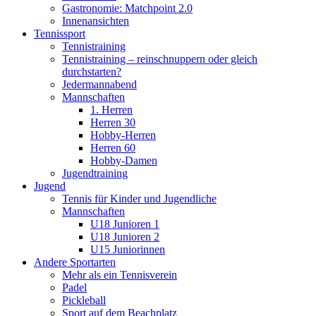
Gastronomie: Matchpoint 2.0
Innenansichten
Tennissport
Tennistraining
Tennistraining – reinschnuppern oder gleich
durchstarten?
Jedermannabend
Mannschaften
1. Herren
Herren 30
Hobby-Herren
Herren 60
Hobby-Damen
Jugendtraining
Jugend
Tennis für Kinder und Jugendliche
Mannschaften
U18 Junioren 1
U18 Junioren 2
U15 Juniorinnen
Andere Sportarten
Mehr als ein Tennisverein
Padel
Pickleball
Sport auf dem Beachplatz