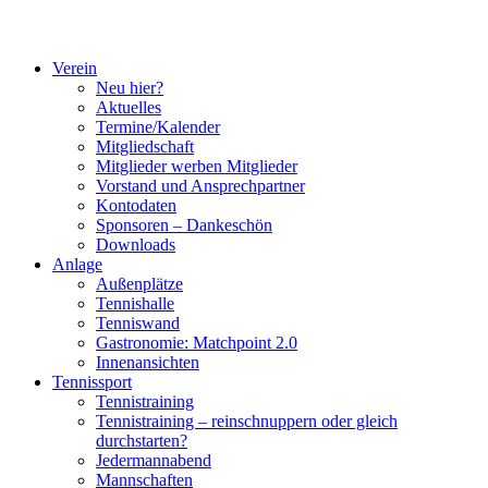
Verein
Neu hier?
Aktuelles
Termine/Kalender
Mitgliedschaft
Mitglieder werben Mitglieder
Vorstand und Ansprechpartner
Kontodaten
Sponsoren – Dankeschön
Downloads
Anlage
Außenplätze
Tennishalle
Tenniswand
Gastronomie: Matchpoint 2.0
Innenansichten
Tennissport
Tennistraining
Tennistraining – reinschnuppern oder gleich
durchstarten?
Jedermannabend
Mannschaften