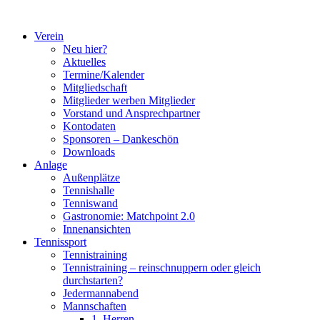
Zum
Inhalt
Verein
springen
Neu hier?
Aktuelles
Termine/Kalender
Mitgliedschaft
Mitglieder werben Mitglieder
Vorstand und Ansprechpartner
Kontodaten
Sponsoren – Dankeschön
Downloads
Anlage
Außenplätze
Tennishalle
Tenniswand
Gastronomie: Matchpoint 2.0
Innenansichten
Tennissport
Tennistraining
Tennistraining – reinschnuppern oder gleich
durchstarten?
Jedermannabend
Mannschaften
1. Herren