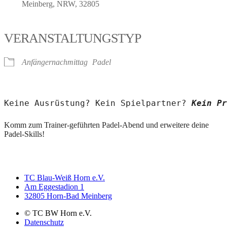
Meinberg, NRW, 32805
VERANSTALTUNGSTYP
Anfängernachmittag
Padel
Keine Ausrüstung? Kein Spielpartner? 
Kein Pr
Komm zum Trainer-geführten Padel-Abend und erweitere deine
Padel-Skills!
TC Blau-Weiß Horn e.V.
Am Eggestadion 1
32805 Horn-Bad Meinberg
© TC BW Horn e.V.
Datenschutz