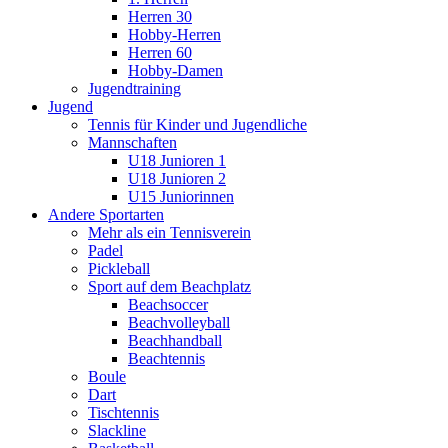
Herren 30
Hobby-Herren
Herren 60
Hobby-Damen
Jugendtraining
Jugend
Tennis für Kinder und Jugendliche
Mannschaften
U18 Junioren 1
U18 Junioren 2
U15 Juniorinnen
Andere Sportarten
Mehr als ein Tennisverein
Padel
Pickleball
Sport auf dem Beachplatz
Beachsoccer
Beachvolleyball
Beachhandball
Beachtennis
Boule
Dart
Tischtennis
Slackline