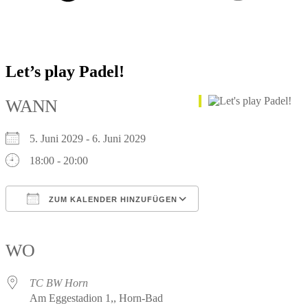
Let’s play Padel!
WANN
5. Juni 2029 - 6. Juni 2029
18:00 - 20:00
ZUM KALENDER HINZUFÜGEN
ICS herunterladen
Google Kalender
iCalendar
Office 365
Outlook Live
WO
TC BW Horn
Am Eggestadion 1,, Horn-Bad