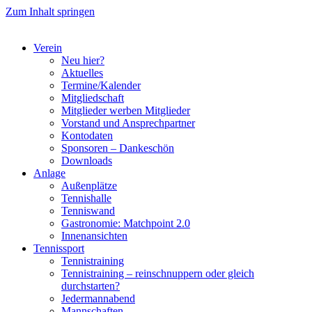
Zum Inhalt springen
Verein
Neu hier?
Aktuelles
Termine/Kalender
Mitgliedschaft
Mitglieder werben Mitglieder
Vorstand und Ansprechpartner
Kontodaten
Sponsoren – Dankeschön
Downloads
Anlage
Außenplätze
Tennishalle
Tenniswand
Gastronomie: Matchpoint 2.0
Innenansichten
Tennissport
Tennistraining
Tennistraining – reinschnuppern oder gleich
durchstarten?
Jedermannabend
Mannschaften