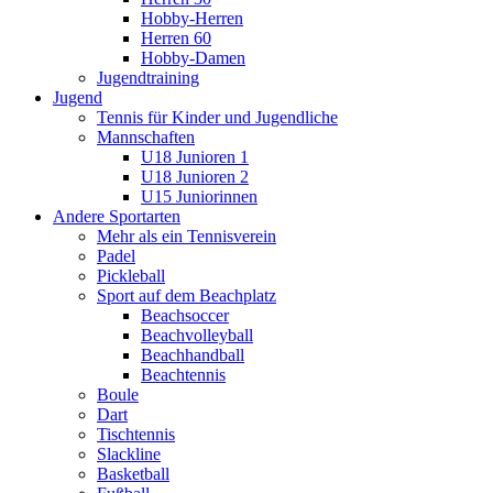
Hobby-Herren
Herren 60
Hobby-Damen
Jugendtraining
Jugend
Tennis für Kinder und Jugendliche
Mannschaften
U18 Junioren 1
U18 Junioren 2
U15 Juniorinnen
Andere Sportarten
Mehr als ein Tennisverein
Padel
Pickleball
Sport auf dem Beachplatz
Beachsoccer
Beachvolleyball
Beachhandball
Beachtennis
Boule
Dart
Tischtennis
Slackline
Basketball