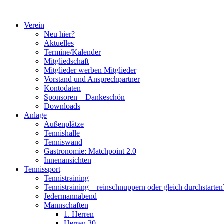
Zum
Inhalt
Verein
springen
Neu hier?
Aktuelles
Termine/Kalender
Mitgliedschaft
Mitglieder werben Mitglieder
Vorstand und Ansprechpartner
Kontodaten
Sponsoren – Dankeschön
Downloads
Anlage
Außenplätze
Tennishalle
Tenniswand
Gastronomie: Matchpoint 2.0
Innenansichten
Tennissport
Tennistraining
Tennistraining – reinschnuppern oder gleich durchstarten
Jedermannabend
Mannschaften
1. Herren
Herren 30