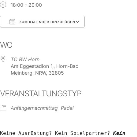
18:00 - 20:00
ZUM KALENDER HINZUFÜGEN
ICS herunterladen
Google Kalender
iCalendar
Office 365
Outlook Live
WO
TC BW Horn
Am Eggestadion 1,, Horn-Bad
Meinberg, NRW, 32805
VERANSTALTUNGSTYP
Anfängernachmittag
Padel
Keine Ausrüstung? Kein Spielpartner? 
Kein 