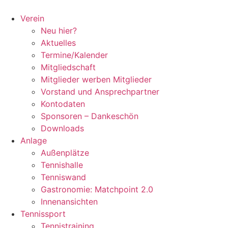
Zum
Inhalt
Verein
springen
Neu hier?
Aktuelles
Termine/Kalender
Mitgliedschaft
Mitglieder werben Mitglieder
Vorstand und Ansprechpartner
Kontodaten
Sponsoren – Dankeschön
Downloads
Anlage
Außenplätze
Tennishalle
Tenniswand
Gastronomie: Matchpoint 2.0
Innenansichten
Tennissport
Tennistraining