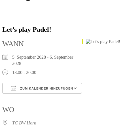
Let’s play Padel!
WANN
5. September 2028 - 6. September
2028
18:00 - 20:00
ZUM KALENDER HINZUFÜGEN
ICS herunterladen
Google Kalender
iCalendar
Office 365
Outlook Live
WO
TC BW Horn