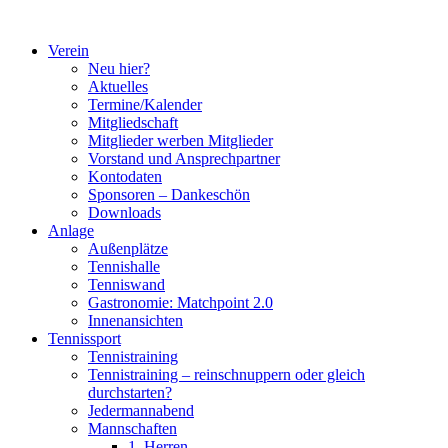
Zum
Inhalt
Verein
springen
Neu hier?
Aktuelles
Termine/Kalender
Mitgliedschaft
Mitglieder werben Mitglieder
Vorstand und Ansprechpartner
Kontodaten
Sponsoren – Dankeschön
Downloads
Anlage
Außenplätze
Tennishalle
Tenniswand
Gastronomie: Matchpoint 2.0
Innenansichten
Tennissport
Tennistraining
Tennistraining – reinschnuppern oder gleich
durchstarten?
Jedermannabend
Mannschaften
1. Herren