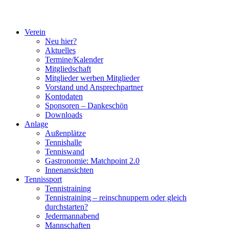
Verein
Neu hier?
Aktuelles
Termine/Kalender
Mitgliedschaft
Mitglieder werben Mitglieder
Vorstand und Ansprechpartner
Kontodaten
Sponsoren – Dankeschön
Downloads
Anlage
Außenplätze
Tennishalle
Tenniswand
Gastronomie: Matchpoint 2.0
Innenansichten
Tennissport
Tennistraining
Tennistraining – reinschnuppern oder gleich
durchstarten?
Jedermannabend
Mannschaften