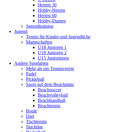
Herren 30
Hobby-Herren
Herren 60
Hobby-Damen
Jugendtraining
Jugend
Tennis für Kinder und Jugendliche
Mannschaften
U18 Junioren 1
U18 Junioren 2
U15 Juniorinnen
Andere Sportarten
Mehr als ein Tennisverein
Padel
Pickleball
Sport auf dem Beachplatz
Beachsoccer
Beachvolleyball
Beachhandball
Beachtennis
Boule
Dart
Tischtennis
Slackline