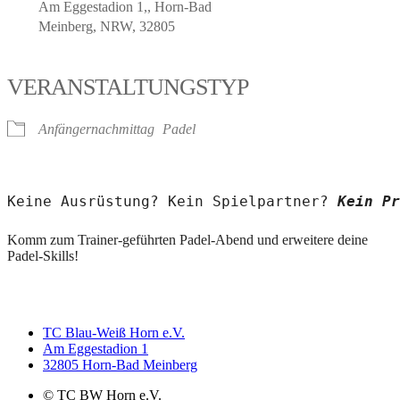
Am Eggestadion 1,, Horn-Bad
Meinberg, NRW, 32805
VERANSTALTUNGSTYP
Anfängernachmittag
Padel
Keine Ausrüstung? Kein Spielpartner? 
Kein Pr
Komm zum Trainer-geführten Padel-Abend und erweitere deine
Padel-Skills!
TC Blau-Weiß Horn e.V.
Am Eggestadion 1
32805 Horn-Bad Meinberg
© TC BW Horn e.V.