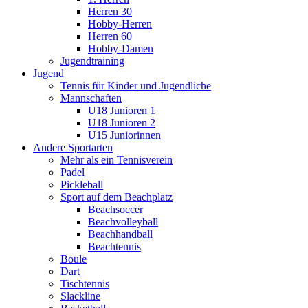
Herren 30
Hobby-Herren
Herren 60
Hobby-Damen
Jugendtraining
Jugend
Tennis für Kinder und Jugendliche
Mannschaften
U18 Junioren 1
U18 Junioren 2
U15 Juniorinnen
Andere Sportarten
Mehr als ein Tennisverein
Padel
Pickleball
Sport auf dem Beachplatz
Beachsoccer
Beachvolleyball
Beachhandball
Beachtennis
Boule
Dart
Tischtennis
Slackline