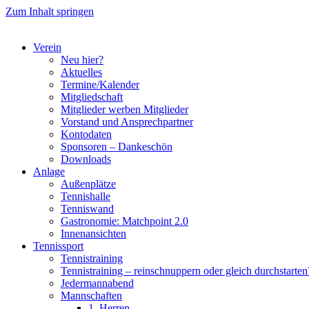
Zum Inhalt springen
Verein
Neu hier?
Aktuelles
Termine/Kalender
Mitgliedschaft
Mitglieder werben Mitglieder
Vorstand und Ansprechpartner
Kontodaten
Sponsoren – Dankeschön
Downloads
Anlage
Außenplätze
Tennishalle
Tenniswand
Gastronomie: Matchpoint 2.0
Innenansichten
Tennissport
Tennistraining
Tennistraining – reinschnuppern oder gleich durchstarten
Jedermannabend
Mannschaften
1. Herren