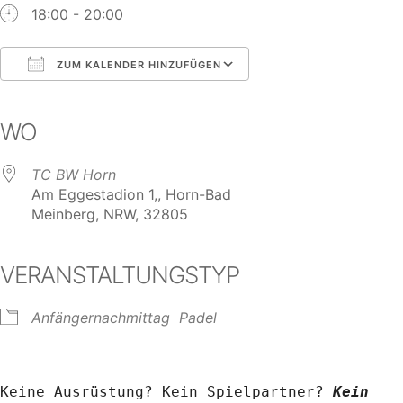
18:00 - 20:00
ZUM KALENDER HINZUFÜGEN
ICS herunterladen
Google Kalender
iCalendar
Office 365
Outlook Live
WO
TC BW Horn
Am Eggestadion 1,, Horn-Bad
Meinberg, NRW, 32805
VERANSTALTUNGSTYP
Anfängernachmittag
Padel
Keine Ausrüstung? Kein Spielpartner? 
Kein 