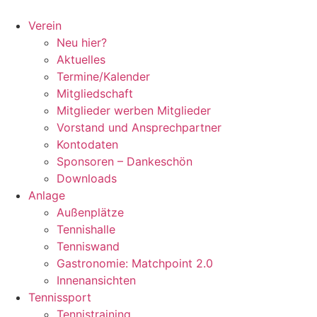
Zum
Inhalt
Verein
springen
Neu hier?
Aktuelles
Termine/Kalender
Mitgliedschaft
Mitglieder werben Mitglieder
Vorstand und Ansprechpartner
Kontodaten
Sponsoren – Dankeschön
Downloads
Anlage
Außenplätze
Tennishalle
Tenniswand
Gastronomie: Matchpoint 2.0
Innenansichten
Tennissport
Tennistraining