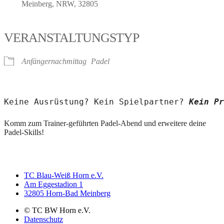
Meinberg, NRW, 32805
VERANSTALTUNGSTYP
Anfängernachmittag
Padel
Keine Ausrüstung? Kein Spielpartner? 
Kein Pr
Komm zum Trainer-geführten Padel-Abend und erweitere deine
Padel-Skills!
TC Blau-Weiß Horn e.V.
Am Eggestadion 1
32805 Horn-Bad Meinberg
© TC BW Horn e.V.
Datenschutz