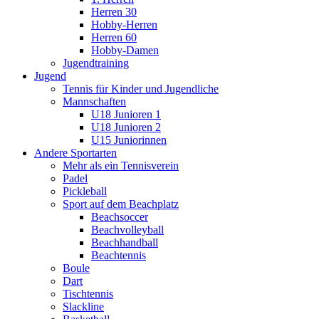
Herren 30
Hobby-Herren
Herren 60
Hobby-Damen
Jugendtraining
Jugend
Tennis für Kinder und Jugendliche
Mannschaften
U18 Junioren 1
U18 Junioren 2
U15 Juniorinnen
Andere Sportarten
Mehr als ein Tennisverein
Padel
Pickleball
Sport auf dem Beachplatz
Beachsoccer
Beachvolleyball
Beachhandball
Beachtennis
Boule
Dart
Tischtennis
Slackline