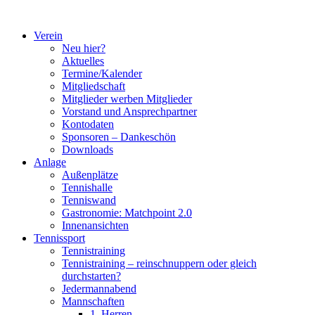
Zum
Inhalt
Verein
springen
Neu hier?
Aktuelles
Termine/Kalender
Mitgliedschaft
Mitglieder werben Mitglieder
Vorstand und Ansprechpartner
Kontodaten
Sponsoren – Dankeschön
Downloads
Anlage
Außenplätze
Tennishalle
Tenniswand
Gastronomie: Matchpoint 2.0
Innenansichten
Tennissport
Tennistraining
Tennistraining – reinschnuppern oder gleich
durchstarten?
Jedermannabend
Mannschaften
1. Herren