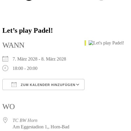
Let’s play Padel!
WANN
7. März 2028 - 8. März 2028
18:00 - 20:00
ZUM KALENDER HINZUFÜGEN
ICS herunterladen
Google Kalender
iCalendar
Office 365
Outlook Live
WO
TC BW Horn
Am Eggestadion 1,, Horn-Bad