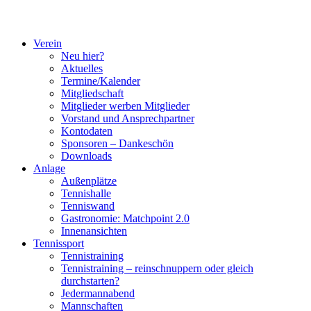
Verein
Neu hier?
Aktuelles
Termine/Kalender
Mitgliedschaft
Mitglieder werben Mitglieder
Vorstand und Ansprechpartner
Kontodaten
Sponsoren – Dankeschön
Downloads
Anlage
Außenplätze
Tennishalle
Tenniswand
Gastronomie: Matchpoint 2.0
Innenansichten
Tennissport
Tennistraining
Tennistraining – reinschnuppern oder gleich
durchstarten?
Jedermannabend
Mannschaften