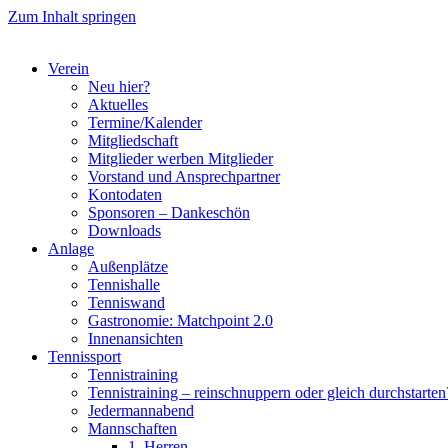
Zum Inhalt springen
Verein
Neu hier?
Aktuelles
Termine/Kalender
Mitgliedschaft
Mitglieder werben Mitglieder
Vorstand und Ansprechpartner
Kontodaten
Sponsoren – Dankeschön
Downloads
Anlage
Außenplätze
Tennishalle
Tenniswand
Gastronomie: Matchpoint 2.0
Innenansichten
Tennissport
Tennistraining
Tennistraining – reinschnuppern oder gleich durchstarten
Jedermannabend
Mannschaften
1. Herren