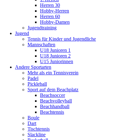
Herren 30
Hobby-Herren
Herren 60
Hobby-Damen
Jugendtraining
Jugend
Tennis für Kinder und Jugendliche
Mannschaften
U18 Junioren 1
U18 Junioren 2
U15 Juniorinnen
Andere Sportarten
Mehr als ein Tennisverein
Padel
Pickleball
Sport auf dem Beachplatz
Beachsoccer
Beachvolleyball
Beachhandball
Beachtennis
Boule
Dart
Tischtennis
Slackline