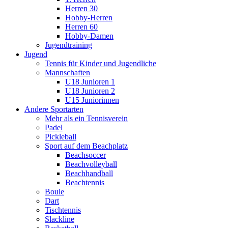
Herren 30
Hobby-Herren
Herren 60
Hobby-Damen
Jugendtraining
Jugend
Tennis für Kinder und Jugendliche
Mannschaften
U18 Junioren 1
U18 Junioren 2
U15 Juniorinnen
Andere Sportarten
Mehr als ein Tennisverein
Padel
Pickleball
Sport auf dem Beachplatz
Beachsoccer
Beachvolleyball
Beachhandball
Beachtennis
Boule
Dart
Tischtennis
Slackline