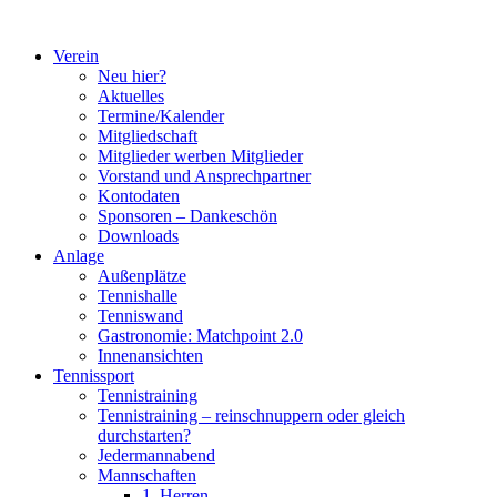
Zum
Inhalt
Verein
springen
Neu hier?
Aktuelles
Termine/Kalender
Mitgliedschaft
Mitglieder werben Mitglieder
Vorstand und Ansprechpartner
Kontodaten
Sponsoren – Dankeschön
Downloads
Anlage
Außenplätze
Tennishalle
Tenniswand
Gastronomie: Matchpoint 2.0
Innenansichten
Tennissport
Tennistraining
Tennistraining – reinschnuppern oder gleich
durchstarten?
Jedermannabend
Mannschaften
1. Herren