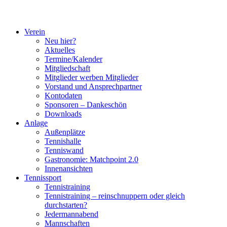
Verein
Neu hier?
Aktuelles
Termine/Kalender
Mitgliedschaft
Mitglieder werben Mitglieder
Vorstand und Ansprechpartner
Kontodaten
Sponsoren – Dankeschön
Downloads
Anlage
Außenplätze
Tennishalle
Tenniswand
Gastronomie: Matchpoint 2.0
Innenansichten
Tennissport
Tennistraining
Tennistraining – reinschnuppern oder gleich
durchstarten?
Jedermannabend
Mannschaften