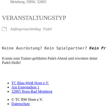
Meinberg, NRW, 32805
VERANSTALTUNGSTYP
Anfängernachmittag
Padel
Keine Ausrüstung? Kein Spielpartner? 
Kein Pr
Komm zum Trainer-geführten Padel-Abend und erweitere deine
Padel-Skills!
TC Blau-Weiß Horn e.V.
Am Eggestadion 1
32805 Horn-Bad Meinberg
© TC BW Horn e.V.
Datenschutz