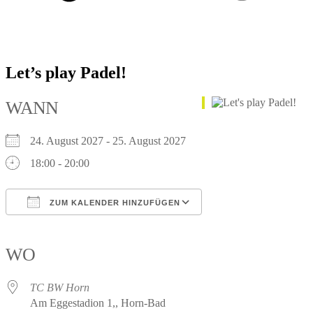
Let’s play Padel!
WANN
24. August 2027 - 25. August 2027
18:00 - 20:00
ZUM KALENDER HINZUFÜGEN
ICS herunterladen
Google Kalender
iCalendar
Office 365
Outlook Live
WO
TC BW Horn
Am Eggestadion 1,, Horn-Bad