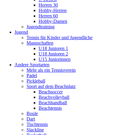
Herren 30
Hobby-Herren
Herren 60
Hobby-Damen
Jugendtraining
Jugend
Tennis für Kinder und Jugendliche
Mannschaften
U18 Junioren 1
U18 Junioren 2
U15 Juniorinnen
Andere Sportarten
Mehr als ein Tennisverein
Padel
Pickleball
Sport auf dem Beachplatz
Beachsoccer
Beachvolleyball
Beachhandball
Beachtennis
Boule
Dart
Tischtennis
Slackline