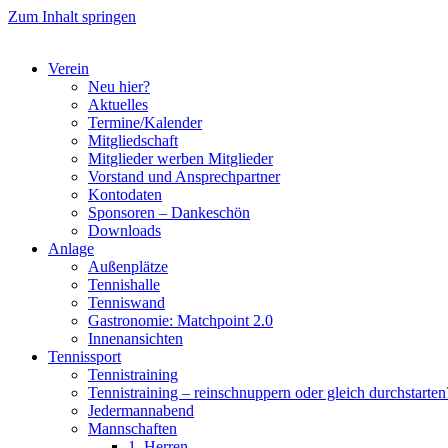
Zum Inhalt springen
Verein
Neu hier?
Aktuelles
Termine/Kalender
Mitgliedschaft
Mitglieder werben Mitglieder
Vorstand und Ansprechpartner
Kontodaten
Sponsoren – Dankeschön
Downloads
Anlage
Außenplätze
Tennishalle
Tenniswand
Gastronomie: Matchpoint 2.0
Innenansichten
Tennissport
Tennistraining
Tennistraining – reinschnuppern oder gleich durchstarten
Jedermannabend
Mannschaften
1. Herren