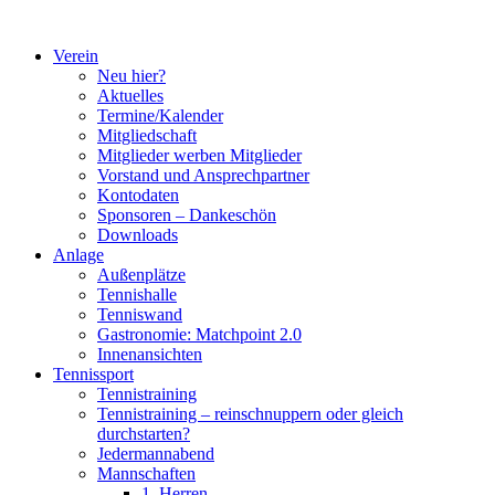
Zum
Inhalt
Verein
springen
Neu hier?
Aktuelles
Termine/Kalender
Mitgliedschaft
Mitglieder werben Mitglieder
Vorstand und Ansprechpartner
Kontodaten
Sponsoren – Dankeschön
Downloads
Anlage
Außenplätze
Tennishalle
Tenniswand
Gastronomie: Matchpoint 2.0
Innenansichten
Tennissport
Tennistraining
Tennistraining – reinschnuppern oder gleich
durchstarten?
Jedermannabend
Mannschaften
1. Herren