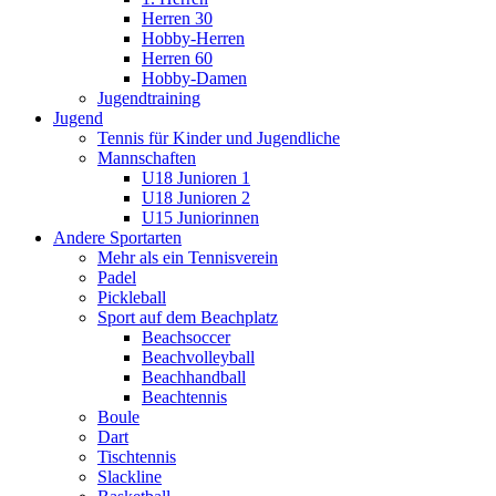
Herren 30
Hobby-Herren
Herren 60
Hobby-Damen
Jugendtraining
Jugend
Tennis für Kinder und Jugendliche
Mannschaften
U18 Junioren 1
U18 Junioren 2
U15 Juniorinnen
Andere Sportarten
Mehr als ein Tennisverein
Padel
Pickleball
Sport auf dem Beachplatz
Beachsoccer
Beachvolleyball
Beachhandball
Beachtennis
Boule
Dart
Tischtennis
Slackline