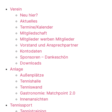
Zum
Inhalt
Verein
springen
Neu hier?
Aktuelles
Termine/Kalender
Mitgliedschaft
Mitglieder werben Mitglieder
Vorstand und Ansprechpartner
Kontodaten
Sponsoren – Dankeschön
Downloads
Anlage
Außenplätze
Tennishalle
Tenniswand
Gastronomie: Matchpoint 2.0
Innenansichten
Tennissport
Tennistraining