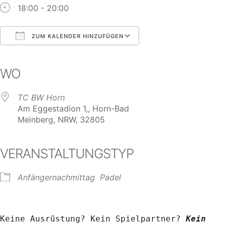
18:00 - 20:00
ZUM KALENDER HINZUFÜGEN
ICS herunterladen
Google Kalender
iCalendar
Office 365
Outlook Live
WO
TC BW Horn
Am Eggestadion 1,, Horn-Bad
Meinberg, NRW, 32805
VERANSTALTUNGSTYP
Anfängernachmittag
Padel
Keine Ausrüstung? Kein Spielpartner? 
Kein 