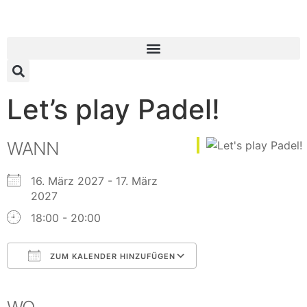
Let’s play Padel!
WANN
16. März 2027 - 17. März
2027
18:00 - 20:00
ZUM KALENDER HINZUFÜGEN
ICS herunterladen
Google Kalender
iCalendar
Office 365
Outlook Live