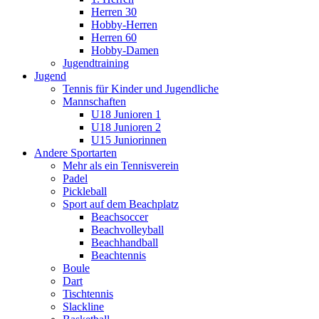
Herren 30
Hobby-Herren
Herren 60
Hobby-Damen
Jugendtraining
Jugend
Tennis für Kinder und Jugendliche
Mannschaften
U18 Junioren 1
U18 Junioren 2
U15 Juniorinnen
Andere Sportarten
Mehr als ein Tennisverein
Padel
Pickleball
Sport auf dem Beachplatz
Beachsoccer
Beachvolleyball
Beachhandball
Beachtennis
Boule
Dart
Tischtennis
Slackline