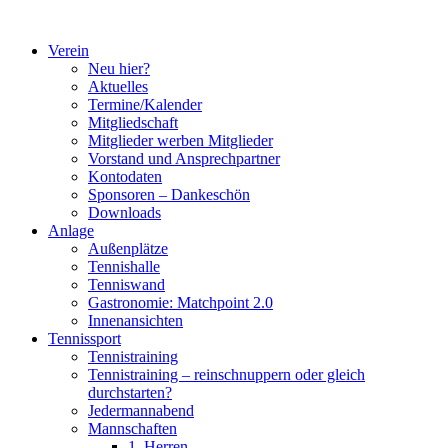
Zum
Inhalt
Verein
springen
Neu hier?
Aktuelles
Termine/Kalender
Mitgliedschaft
Mitglieder werben Mitglieder
Vorstand und Ansprechpartner
Kontodaten
Sponsoren – Dankeschön
Downloads
Anlage
Außenplätze
Tennishalle
Tenniswand
Gastronomie: Matchpoint 2.0
Innenansichten
Tennissport
Tennistraining
Tennistraining – reinschnuppern oder gleich
durchstarten?
Jedermannabend
Mannschaften
1. Herren