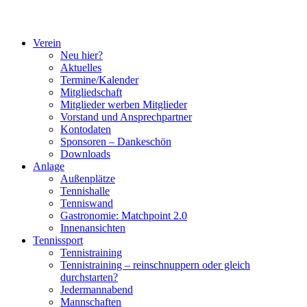
Verein
Neu hier?
Aktuelles
Termine/Kalender
Mitgliedschaft
Mitglieder werben Mitglieder
Vorstand und Ansprechpartner
Kontodaten
Sponsoren – Dankeschön
Downloads
Anlage
Außenplätze
Tennishalle
Tenniswand
Gastronomie: Matchpoint 2.0
Innenansichten
Tennissport
Tennistraining
Tennistraining – reinschnuppern oder gleich
durchstarten?
Jedermannabend
Mannschaften