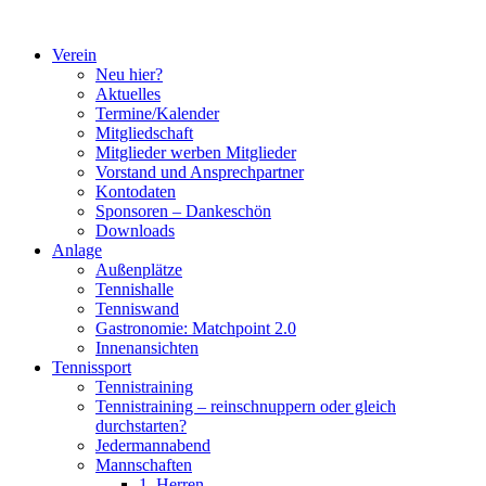
Zum
Inhalt
Verein
springen
Neu hier?
Aktuelles
Termine/Kalender
Mitgliedschaft
Mitglieder werben Mitglieder
Vorstand und Ansprechpartner
Kontodaten
Sponsoren – Dankeschön
Downloads
Anlage
Außenplätze
Tennishalle
Tenniswand
Gastronomie: Matchpoint 2.0
Innenansichten
Tennissport
Tennistraining
Tennistraining – reinschnuppern oder gleich
durchstarten?
Jedermannabend
Mannschaften
1. Herren