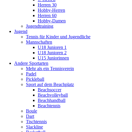
Herren 30
Hobby-Herren
Herren 60
Hobby-Damen
Jugendtraining
Jugend
Tennis für Kinder und Jugendliche
Mannschaften
U18 Junioren 1
U18 Junioren 2
U15 Juniorinnen
Andere Sportarten
Mehr als ein Tennisverein
Padel
Pickleball
Sport auf dem Beachplatz
Beachsoccer
Beachvolleyball
Beachhandball
Beachtennis
Boule
Dart
Tischtennis
Slackline