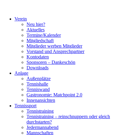
Verein
Neu hier?
Aktuelles
Termine/Kalender
Mitgliedschaft
Mitglieder werben Mitglieder
Vorstand und Ansprechpartner
Kontodaten
Sponsoren – Dankeschön
Downloads
Anlage
Außenplätze
Tennishalle
Tenniswand
Gastronomie: Matchpoint 2.0
Innenansichten
Tennissport
Tennistraining
Tennistraining – reinschnuppern oder gleich
durchstarten?
Jedermannabend
Mannschaften