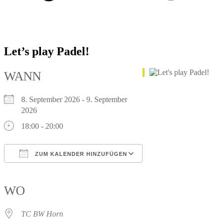
Let’s play Padel!
WANN
8. September 2026 - 9. September
2026
18:00 - 20:00
ZUM KALENDER HINZUFÜGEN
ICS herunterladen
Google Kalender
iCalendar
Office 365
Outlook Live
WO
TC BW Horn