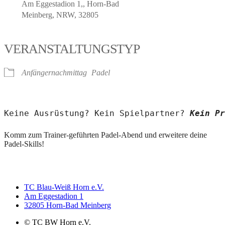
Am Eggestadion 1,, Horn-Bad
Meinberg, NRW, 32805
VERANSTALTUNGSTYP
Anfängernachmittag
Padel
Keine Ausrüstung? Kein Spielpartner? 
Kein Pr
Komm zum Trainer-geführten Padel-Abend und erweitere deine
Padel-Skills!
TC Blau-Weiß Horn e.V.
Am Eggestadion 1
32805 Horn-Bad Meinberg
© TC BW Horn e.V.