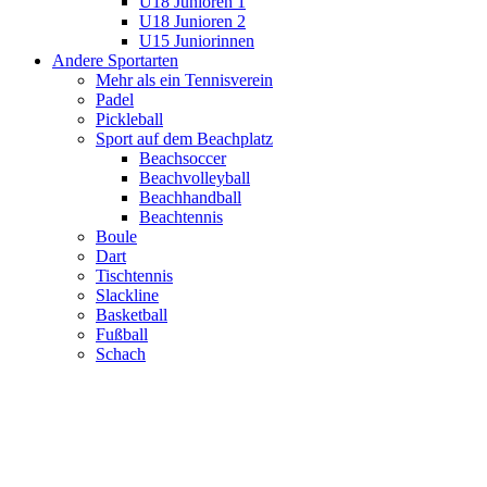
U18 Junioren 1
U18 Junioren 2
U15 Juniorinnen
Andere Sportarten
Mehr als ein Tennisverein
Padel
Pickleball
Sport auf dem Beachplatz
Beachsoccer
Beachvolleyball
Beachhandball
Beachtennis
Boule
Dart
Tischtennis
Slackline
Basketball
Fußball
Schach