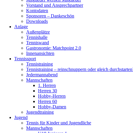
Vorstand und Ansprechpartner
Kontodaten
Sponsoren – Dankeschön
Downloads
Anlage
Außenplätze
Tennishalle
Tenniswand
Gastronomie: Matchpoint 2.0
Innenansichten
Tennissport
Tennistraining
Tennistraining – reinschnuppern oder gleich durchstarten
Jedermannabend
Mannschaften
1. Herren
Herren 30
Hobby-Herren
Herren 60
Hobby-Damen
Jugendtraining
Jugend
Tennis für Kinder und Jugendliche
Mannschaften