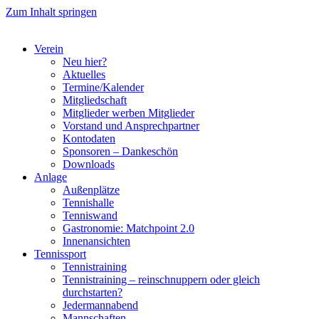
Zum Inhalt springen
Verein
Neu hier?
Aktuelles
Termine/Kalender
Mitgliedschaft
Mitglieder werben Mitglieder
Vorstand und Ansprechpartner
Kontodaten
Sponsoren – Dankeschön
Downloads
Anlage
Außenplätze
Tennishalle
Tenniswand
Gastronomie: Matchpoint 2.0
Innenansichten
Tennissport
Tennistraining
Tennistraining – reinschnuppern oder gleich
durchstarten?
Jedermannabend
Mannschaften